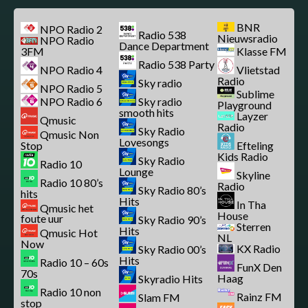
BNR
NPO Radio 2
Radio 538
Nieuwsradio
NPO Radio
Dance Department
3FM
Klasse FM
Radio 538 Party
NPO Radio 4
Vlietstad
Radio
Sky radio
NPO Radio 5
Sublime
NPO Radio 6
Sky radio
Playground
smooth hits
Layzer
Qmusic
Radio
Sky Radio
Qmusic Non
Lovesongs
Stop
Efteling
Kids Radio
Sky Radio
Radio 10
Lounge
Skyline
Radio 10 80’s
Radio
Sky Radio 80’s
hits
Hits
In Tha
Qmusic het
House
foute uur
Sky Radio 90’s
Sterren
Hits
Qmusic Hot
NL
Now
KX Radio
Sky Radio 00’s
Hits
Radio 10 – 60s
FunX Den
70s
Haag
Skyradio Hits
Radio 10 non
Rainz FM
Slam FM
stop