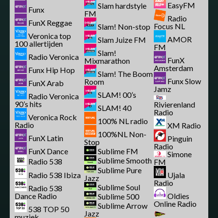
EasyFM
Slam hardstyle
Funx
FM
Radio
FunX Reggae
Focus NL
Slam! Non-stop
Veronica top
AMOR
Slam Juize FM
100 allertijden
FM
Slam!
Radio Veronica
FunX
Mixmarathon
Amsterdam
Funx Hip Hop
Slam! The Boom
Funx Slow
Room
FunX Arab
Jamz
SLAM! 00’s
Radio Veronica
90’s hits
Rivierenland
SLAM! 40
Radio
Veronica Rock
100% NL radio
Radio
XM Radio
100%NL Non-
FunX Latin
Pinguin
Stop
Radio
FunX Dance
Sublime FM
Simone
Sublime Smooth
Radio 538
FM
Sublime Pure
Radio 538 Ibiza
Ujala
Jazz
Radio
Sublime Soul
Radio 538
Dance Radio
Oldies
Sublime 500
Online Radio
Sublime Arrow
538 TOP 50
Jazz
muziek