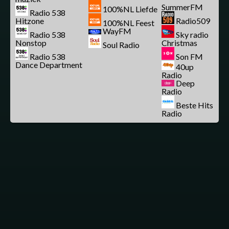
SummerFM
100%NL Liefde
Radio 538
Hitzone
Radio509
100%NL Feest
WayFM
Radio 538
Sky radio
Nonstop
Christmas
Soul Radio
Radio 538
Son FM
Dance Department
40up
Radio
Deep
Radio
Beste Hits
Radio