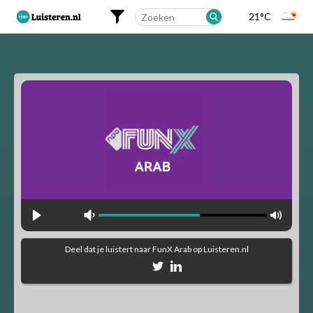
21°C
Landelijk
Regionaal
Alfabetisch
Muziekstijlen
90's Hits
Dance
Party
Pop
Rock
Deel dat je luistert naar
FunX Arab
op Luisteren.nl