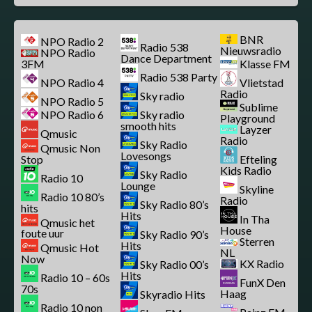
BNR
NPO Radio 2
Radio 538
Nieuwsradio
NPO Radio
Dance Department
3FM
Klasse FM
Radio 538 Party
NPO Radio 4
Vlietstad
Radio
Sky radio
NPO Radio 5
Sublime
NPO Radio 6
Sky radio
Playground
smooth hits
Layzer
Qmusic
Radio
Sky Radio
Qmusic Non
Lovesongs
Stop
Efteling
Kids Radio
Sky Radio
Radio 10
Lounge
Skyline
Radio 10 80’s
Radio
Sky Radio 80’s
hits
Hits
In Tha
Qmusic het
House
foute uur
Sky Radio 90’s
Sterren
Hits
Qmusic Hot
NL
Now
KX Radio
Sky Radio 00’s
Hits
Radio 10 – 60s
FunX Den
70s
Haag
Skyradio Hits
Radio 10 non