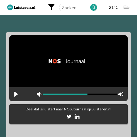
21°C
Landelijk
Regionaal
Alfabetisch
Muziekstijlen
90's Hits
Dance
Party
Pop
Rock
Deel dat je luistert naar
NOS Journaal
op Luisteren.nl