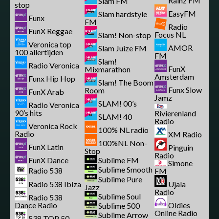
Rainz FM
Slam FM
stop
EasyFM
Slam hardstyle
Funx
FM
Radio
FunX Reggae
Focus NL
Slam! Non-stop
Veronica top
AMOR
Slam Juize FM
100 allertijden
FM
Slam!
Radio Veronica
FunX
Mixmarathon
Amsterdam
Funx Hip Hop
Slam! The Boom
Funx Slow
Room
FunX Arab
Jamz
SLAM! 00’s
Radio Veronica
90’s hits
Rivierenland
SLAM! 40
Radio
Veronica Rock
100% NL radio
Radio
XM Radio
100%NL Non-
FunX Latin
Pinguin
Stop
Radio
FunX Dance
Sublime FM
Simone
Sublime Smooth
Radio 538
FM
Sublime Pure
Radio 538 Ibiza
Ujala
Jazz
Radio
Sublime Soul
Radio 538
Dance Radio
Oldies
Sublime 500
Online Radio
Sublime Arrow
538 TOP 50