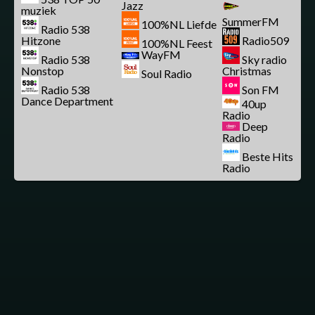
Jazz
muziek
SummerFM
100%NL Liefde
Radio 538
Hitzone
Radio509
100%NL Feest
WayFM
Radio 538
Sky radio
Nonstop
Christmas
Soul Radio
Radio 538
Son FM
Dance Department
40up
Radio
Deep
Radio
Beste Hits
Radio