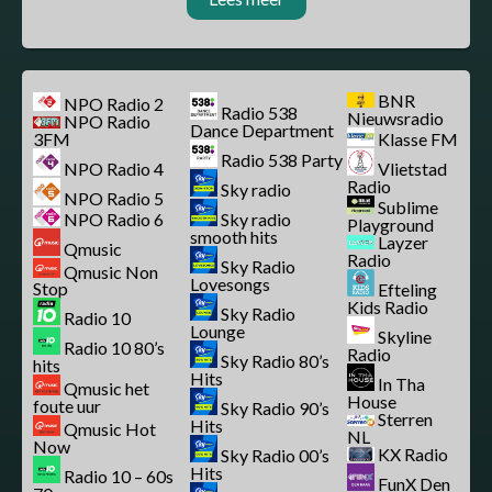
BNR
NPO Radio 2
Radio 538
Nieuwsradio
NPO Radio
Dance Department
3FM
Klasse FM
Radio 538 Party
NPO Radio 4
Vlietstad
Radio
Sky radio
NPO Radio 5
Sublime
NPO Radio 6
Sky radio
Playground
smooth hits
Layzer
Qmusic
Radio
Sky Radio
Qmusic Non
Lovesongs
Stop
Efteling
Kids Radio
Sky Radio
Radio 10
Lounge
Skyline
Radio 10 80’s
Radio
Sky Radio 80’s
hits
Hits
In Tha
Qmusic het
House
foute uur
Sky Radio 90’s
Sterren
Hits
Qmusic Hot
NL
Now
KX Radio
Sky Radio 00’s
Hits
Radio 10 – 60s
FunX Den