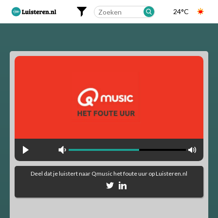
24°C
Landelijk
Regionaal
Alfabetisch
Muziekstijlen
90's Hits
Dance
Party
Pop
Rock
Deel dat je luistert naar
Qmusic het foute uur
op Luisteren.nl