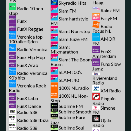
70s
Haag
Skyradio Hits
Radio 10 non
Rainz FM
Slam FM
stop
EasyFM
Slam hardstyle
Funx
FM
Radio
FunX Reggae
Focus NL
Slam! Non-stop
Veronica top
AMOR
Slam Juize FM
100 allertijden
FM
Slam!
Radio Veronica
FunX
Mixmarathon
Amsterdam
Funx Hip Hop
Slam! The Boom
Funx Slow
Room
FunX Arab
Jamz
SLAM! 00’s
Radio Veronica
90’s hits
Rivierenland
SLAM! 40
Radio
Veronica Rock
100% NL radio
Radio
XM Radio
100%NL Non-
FunX Latin
Pinguin
Stop
Radio
FunX Dance
Sublime FM
Simone
Sublime Smooth
Radio 538
FM
Sublime Pure
Radio 538 Ibiza
Ujala
Jazz
Radio
Sublime Soul
Radio 538