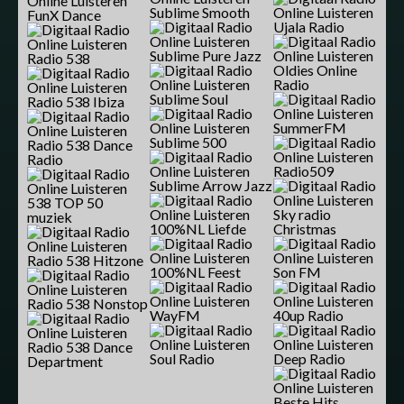
Sublime Smooth
FunX Dance
Ujala Radio
Sublime Pure Jazz
Radio 538
Oldies Online
Radio
Sublime Soul
Radio 538 Ibiza
SummerFM
Sublime 500
Radio 538 Dance
Radio
Radio509
Sublime Arrow Jazz
538 TOP 50
Sky radio
muziek
100%NL Liefde
Christmas
Radio 538 Hitzone
100%NL Feest
Son FM
Radio 538 Nonstop
WayFM
40up Radio
Radio 538 Dance
Soul Radio
Deep Radio
Department
Beste Hits