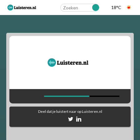
18°C
Landelijk
Regionaal
Alfabetisch
Muziekstijlen
90's Hits
Dance
Party
Pop
Rock
Deel dat je luistert naar
op Luisteren.nl