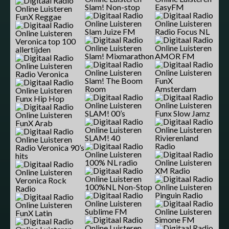
Slam! Non-stop
EasyFM
FunX Reggae
Slam Juize FM
Radio Focus NL
Veronica top 100
allertijden
Slam! Mixmarathon
AMOR FM
Radio Veronica
Slam! The Boom
FunX
Room
Amsterdam
Funx Hip Hop
SLAM! 00’s
Funx Slow Jamz
FunX Arab
SLAM! 40
Rivierenland
Radio
Radio Veronica 90’s
hits
100% NL radio
XM Radio
Veronica Rock
100%NL Non-Stop
Radio
Pinguin Radio
Sublime FM
FunX Latin
Simone FM