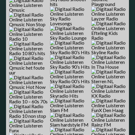
hits
Playground
Qmusic
Sky Radio
Layzer Radio
Lovesongs
Qmusic Non Stop
Efteling Kids
Sky Radio Lounge
Radio
Radio 10
Sky Radio 80’s Hits
Skyline Radio
Radio 10 80’s hits
Sky Radio 90’s Hits
In Tha House
Qmusic het foute
uur
Sky Radio 00’s Hits
Sterren NL
Qmusic Hot Now
Skyradio Hits
KX Radio
Radio 10 – 60s 70s
Slam FM
FunX Den Haag
Radio 10 non stop
Slam hardstyle FM
Rainz FM
Funx