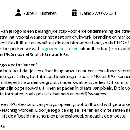
Auteur: luisteren
Date: 27/09/2024
van je logo is een belangrijke stap voor elke onderneming die stre
tstraling, vooral wanneer het gaat om drukwerk, branding en marke
dt flexibiliteit en kwaliteit die een bitmapbestand, zoals PNG of
er bespreken we wat
logo vectoriseren
inhoudt en hoe je eenvou
an
PNG naar EPS
of
JPG naar EPS
.
ogo vectoriseren?
n betekent dat je een afbeelding omzet naar een schaalbaar vecto
 In tegenstelling tot bitmapafbeeldingen, zoals PNG en JPG, kunne
 onbeperkt worden vergroot zonder kwaliteitsverlies. Dit komt 
n zijn opgebouwd uit lijnen en paden in plaats van pixels. Dit is v
e formaten, zoals posters, banners en bedrijfswagens.
 een JPG-bestand van je logo op een groot billboard wilt gebruike
ixelachtig worden. Door je
logo te digitaliseren
en om te zetten n
ijft de afbeelding scherp en professioneel, ongeacht de grootte.
EPS