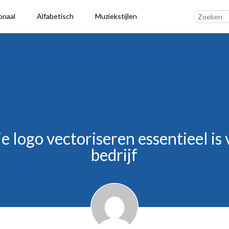
onaal
Alfabetisch
Muziekstijlen
90's Hits
Dance
Party
Pop
Rock
 logo vectoriseren essentieel is
bedrijf