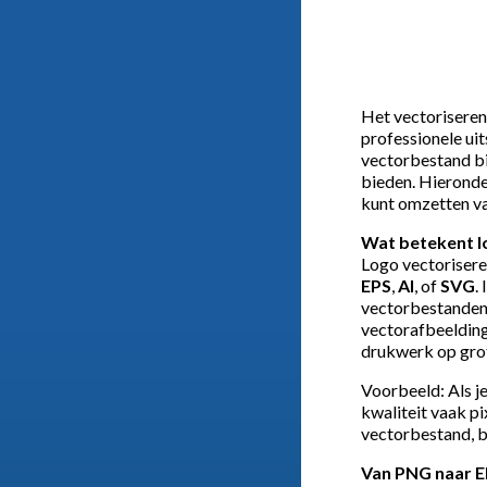
Het vectoriseren 
professionele ui
vectorbestand bie
bieden. Hierond
kunt omzetten v
Wat betekent l
Logo vectorisere
EPS
,
AI
, of
SVG
.
vectorbestanden
vectorafbeeldinge
drukwerk op grot
Voorbeeld: Als je
kwaliteit vaak p
vectorbestand, bl
Van PNG naar 