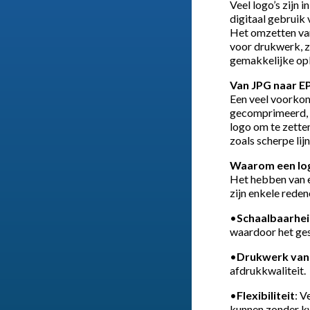
Veel logo’s zijn 
digitaal gebruik
Het omzetten v
voor drukwerk, z
gemakkelijke opl
Van JPG naar E
Een veel voorkom
gecomprimeerd, w
logo om te zette
zoals scherpe lijn
Waarom een log
Het hebben van 
zijn enkele rede
•
Schaalbaarhe
waardoor het gesc
•
Drukwerk van 
afdrukkwaliteit.
•
Flexibiliteit
: V
kunnen zonder kw