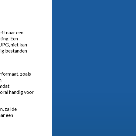
eft naar een
ting. Een
 JPG, niet kan
dig bestanden
rformaat, zoals
n
omdat
ooral handig voor
n, zal de
aar een