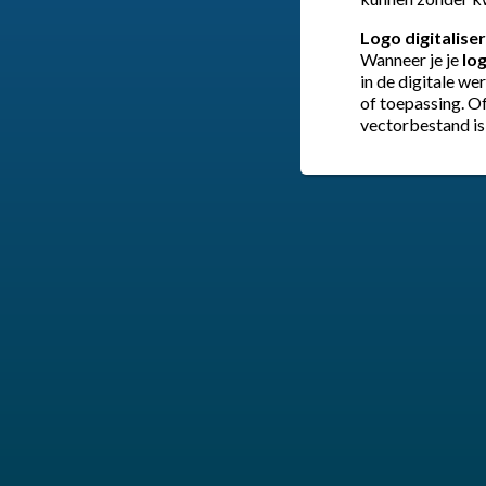
Logo digitalise
Wanneer je je
log
in de digitale we
of toepassing. Of
vectorbestand is