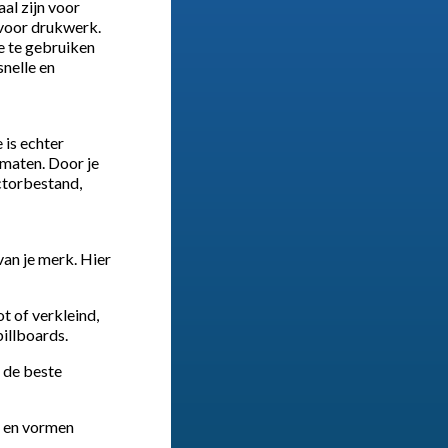
al zijn voor
 voor drukwerk.
e te gebruiken
nelle en
 is echter
rmaten. Door je
ectorbestand,
van je merk. Hier
t of verkleind,
billboards.
 de beste
n en vormen