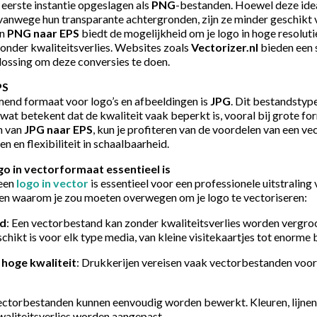
in eerste instantie opgeslagen als
PNG
-bestanden. Hoewel deze idea
 vanwege hun transparante achtergronden, zijn ze minder geschikt
an
PNG naar EPS
biedt de mogelijkheid om je logo in hoge resoluti
onder kwaliteitsverlies. Websites zoals
Vectorizer.nl
bieden een s
ossing om deze conversies te doen.
PS
end formaat voor logo’s en afbeeldingen is
JPG
. Dit bestandstype
at betekent dat de kwaliteit vaak beperkt is, vooral bij grote fo
n van
JPG naar EPS
, kun je profiteren van de voordelen van een v
en en flexibiliteit in schaalbaarheid.
o in vectorformaat essentieel is
een
logo in vector
is essentieel voor een professionele uitstraling 
nen waarom je zou moeten overwegen om je logo te vectoriseren:
id
: Een vectorbestand kan zonder kwaliteitsverlies worden vergroo
hikt is voor elk type media, van kleine visitekaartjes tot enorme 
hoge kwaliteit
: Drukkerijen vereisen vaak vectorbestanden voor
ectorbestanden kunnen eenvoudig worden bewerkt. Kleuren, lijne
aliteitsverlies worden aangepast.