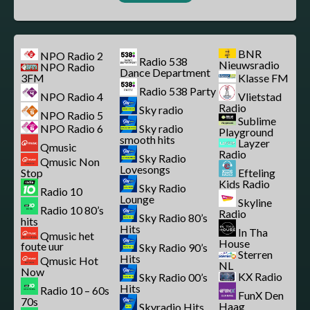
BNR
NPO Radio 2
Radio 538
Nieuwsradio
NPO Radio
Dance Department
3FM
Klasse FM
Radio 538 Party
NPO Radio 4
Vlietstad
Radio
Sky radio
NPO Radio 5
Sublime
NPO Radio 6
Sky radio
Playground
smooth hits
Layzer
Qmusic
Radio
Sky Radio
Qmusic Non
Lovesongs
Stop
Efteling
Kids Radio
Sky Radio
Radio 10
Lounge
Skyline
Radio 10 80’s
Radio
Sky Radio 80’s
hits
Hits
In Tha
Qmusic het
House
foute uur
Sky Radio 90’s
Sterren
Hits
Qmusic Hot
NL
Now
KX Radio
Sky Radio 00’s
Hits
Radio 10 – 60s
FunX Den
70s
Haag
Skyradio Hits