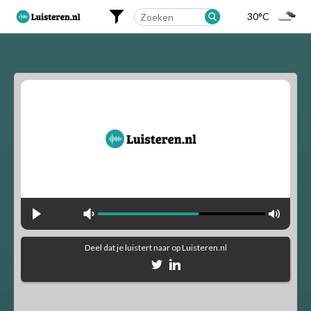
30°C
Landelijk
Regionaal
Alfabetisch
Muziekstijlen
90's Hits
Dance
Party
Pop
Rock
Deel dat je luistert naar
op Luisteren.nl