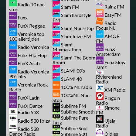
Radio 10 non
Rainz FM
Slam FM
stop
EasyFM
Slam hardstyle
Funx
FM
Radio
FunX Reggae
Focus NL
Slam! Non-stop
Veronica top
AMOR
Slam Juize FM
100 allertijden
FM
Slam!
Radio Veronica
FunX
Mixmarathon
Amsterdam
Funx Hip Hop
Slam! The Boom
Funx Slow
Room
FunX Arab
Jamz
SLAM! 00’s
Radio Veronica
90’s hits
Rivierenland
SLAM! 40
Radio
Veronica Rock
100% NL radio
Radio
XM Radio
100%NL Non-
FunX Latin
Pinguin
Stop
Radio
FunX Dance
Sublime FM
Simone
Sublime Smooth
Radio 538
FM
Sublime Pure
Radio 538 Ibiza
Ujala
Jazz
Radio
Sublime Soul
Radio 538
Dance Radio
Oldies
Sublime 500