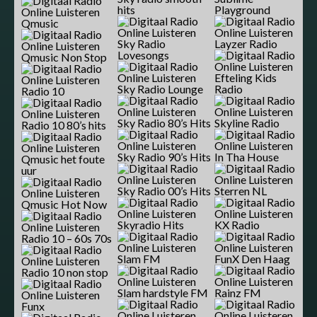
hits
Playground
Qmusic
Sky Radio
Layzer Radio
Lovesongs
Qmusic Non Stop
Efteling Kids
Sky Radio Lounge
Radio
Radio 10
Sky Radio 80’s Hits
Skyline Radio
Radio 10 80’s hits
Sky Radio 90’s Hits
In Tha House
Qmusic het foute
uur
Sky Radio 00’s Hits
Sterren NL
Qmusic Hot Now
Skyradio Hits
KX Radio
Radio 10 – 60s 70s
Slam FM
FunX Den Haag
Radio 10 non stop
Slam hardstyle FM
Rainz FM
Funx