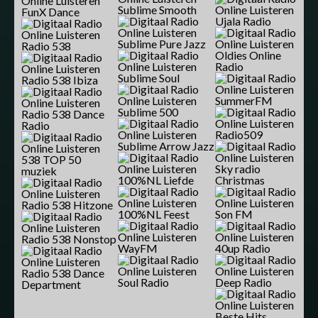
Sublime Smooth
FunX Dance
Ujala Radio
Sublime Pure Jazz
Radio 538
Oldies Online
Radio
Sublime Soul
Radio 538 Ibiza
SummerFM
Sublime 500
Radio 538 Dance
Radio
Radio509
Sublime Arrow Jazz
538 TOP 50
Sky radio
muziek
100%NL Liefde
Christmas
Radio 538 Hitzone
100%NL Feest
Son FM
Radio 538 Nonstop
WayFM
40up Radio
Radio 538 Dance
Soul Radio
Deep Radio
Department
Beste Hits