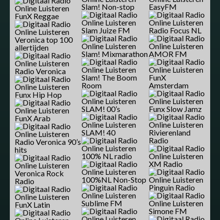
Slam! Non-stop
EasyFM
FunX Reggae
Slam Juize FM
Radio Focus NL
Veronica top 100
allertijden
Slam! Mixmarathon
AMOR FM
Radio Veronica
Slam! The Boom
FunX
Room
Amsterdam
Funx Hip Hop
SLAM! 00’s
Funx Slow Jamz
FunX Arab
SLAM! 40
Rivierenland
Radio
Radio Veronica 90’s
hits
100% NL radio
XM Radio
Veronica Rock
100%NL Non-Stop
Radio
Pinguin Radio
Sublime FM
FunX Latin
Simone FM