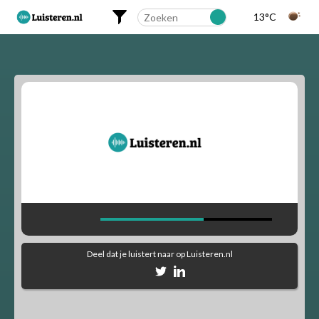
13°C
Landelijk
Regionaal
Alfabetisch
Muziekstijlen
90's Hits
Dance
Party
Pop
Rock
Deel dat je luistert naar
op Luisteren.nl