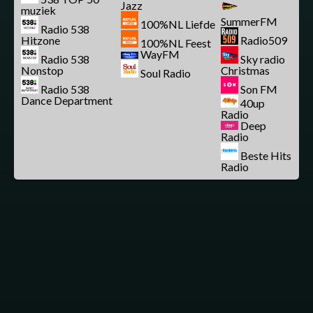
Jazz
muziek
SummerFM
100%NL Liefde
Radio 538
Hitzone
Radio509
100%NL Feest
WayFM
Radio 538
Sky radio
Nonstop
Christmas
Soul Radio
Radio 538
Son FM
Dance Department
40up
Radio
Deep
Radio
Beste Hits
Radio