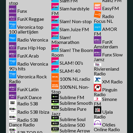
Rainz FM
Slam FM
stop
EasyFM
Slam hardstyle
Funx
FM
Radio
FunX Reggae
Focus NL
Slam! Non-stop
Veronica top
AMOR
Slam Juize FM
100 allertijden
FM
Slam!
Radio Veronica
FunX
Mixmarathon
Amsterdam
Funx Hip Hop
Slam! The Boom
Funx Slow
Room
FunX Arab
Jamz
SLAM! 00’s
Radio Veronica
90’s hits
Rivierenland
SLAM! 40
Radio
Veronica Rock
100% NL radio
Radio
XM Radio
100%NL Non-
FunX Latin
Pinguin
Stop
Radio
FunX Dance
Sublime FM
Simone
Sublime Smooth
Radio 538
FM
Sublime Pure
Radio 538 Ibiza
Ujala
Jazz
Radio
Sublime Soul
Radio 538
Dance Radio
Oldies
Sublime 500
Online Radio
Sublime Arrow
538 TOP 50