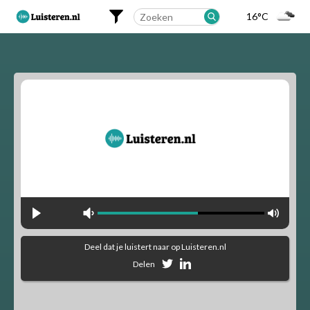
16°C
Landelijk
Regionaal
Alfabetisch
Muziekstijlen
90's Hits
Dance
Party
Pop
Rock
Deel dat je luistert naar
op Luisteren.nl
Delen