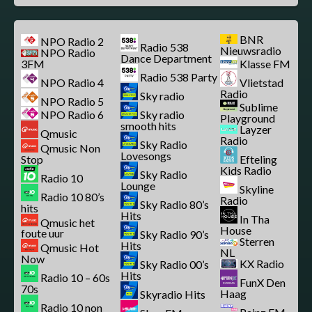
BNR
NPO Radio 2
Radio 538
Nieuwsradio
NPO Radio
Dance Department
3FM
Klasse FM
Radio 538 Party
NPO Radio 4
Vlietstad
Radio
Sky radio
NPO Radio 5
Sublime
NPO Radio 6
Sky radio
Playground
smooth hits
Layzer
Qmusic
Radio
Sky Radio
Qmusic Non
Lovesongs
Stop
Efteling
Kids Radio
Sky Radio
Radio 10
Lounge
Skyline
Radio 10 80’s
Radio
Sky Radio 80’s
hits
Hits
In Tha
Qmusic het
House
foute uur
Sky Radio 90’s
Sterren
Hits
Qmusic Hot
NL
Now
KX Radio
Sky Radio 00’s
Hits
Radio 10 – 60s
FunX Den
70s
Haag
Skyradio Hits
Radio 10 non