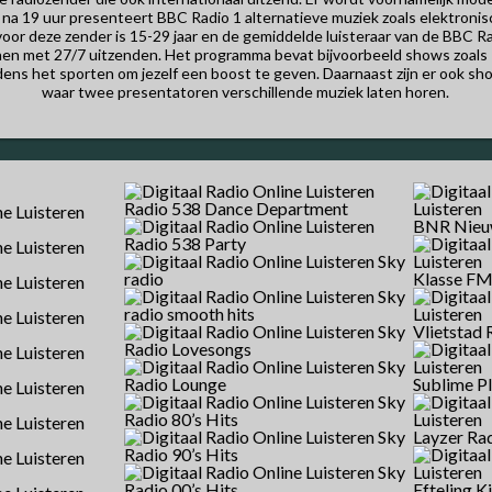
na 19 uur presenteert BBC Radio 1 alternatieve muziek zoals elektronis
oor deze zender is 15-29 jaar en de gemiddelde luisteraar van de BBC Rad
en met 27/7 uitzenden. Het programma bevat bijvoorbeeld shows zoals “
jdens het sporten om jezelf een boost te geven. Daarnaast zijn er ook sh
waar twee presentatoren verschillende muziek laten horen.
Radio 538 Dance Department
BNR Nieu
Radio 538 Party
Sky
radio
Klasse F
Sky
radio smooth hits
Sky
Vlietstad 
Radio Lovesongs
Sky
Radio Lounge
Sublime P
Sky
Radio 80’s Hits
Sky
Layzer Ra
Radio 90’s Hits
Sky
Radio 00’s Hits
Efteling K