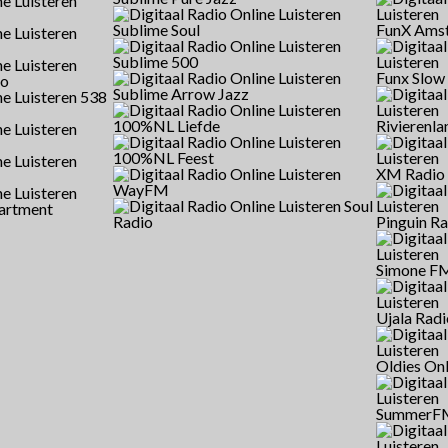
Sublime Soul
FunX Ams
Sublime 500
Funx Slow
io
Sublime Arrow Jazz
538
100%NL Liefde
Rivierenla
100%NL Feest
XM Radio
WayFM
Soul
artment
Radio
Pinguin R
Simone F
Ujala Radi
Oldies Onl
SummerF