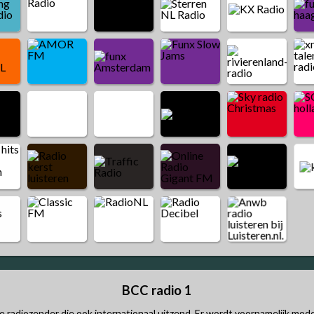
BCC radio 1
se radiozender die ook internationaal uitzend. Er wordt voornamelijk mo