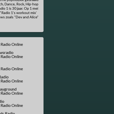
ch, Dance, Rock, Hip-hop
io 1 is 30 jaar. Op 1 mei
Radio 1’s workout mix’
ows zoals “Dev and Alice”
wsradio
M
Radio
layground
dio
ids Radio