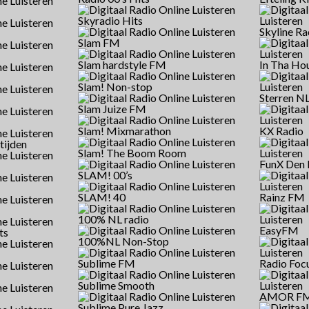
Skyradio Hits
Skyline Ra
Slam FM
Slam hardstyle FM
In Tha Ho
Slam! Non-stop
Sterren N
Slam Juize FM
Slam! Mixmarathon
KX Radio
tijden
Slam! The Boom Room
FunX Den
SLAM! 00’s
SLAM! 40
Rainz FM
100% NL radio
EasyFM
ts
100%NL Non-Stop
Sublime FM
Radio Foc
Sublime Smooth
AMOR F
Sublime Pure Jazz