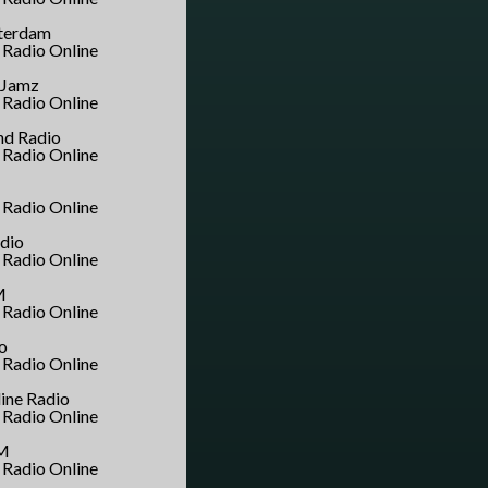
terdam
 Jamz
nd Radio
adio
M
o
ine Radio
M