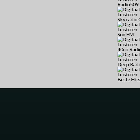
Radio509
Sky radio
Son FM
40up Radi
Deep Rad
Beste Hit