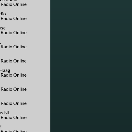
dio
use
L
 Haag
us NL
M