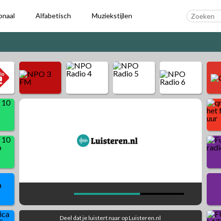
onaal
Alfabetisch
Muziekstijlen
90's Hits
Dance
Party
Pop
Rock
Deel dat je luistert naar
op Luisteren.nl