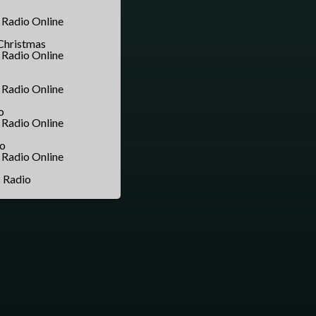
 Christmas
o
io
s Radio