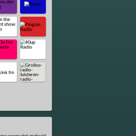
derne popmuziek gedraaid