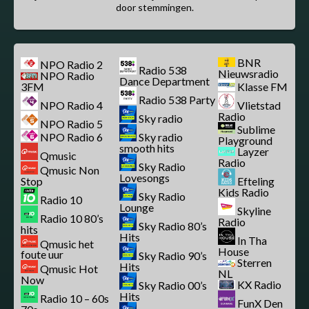
door stemmingen.
BNR
NPO Radio 2
Radio 538
Nieuwsradio
NPO Radio
Dance Department
3FM
Klasse FM
Radio 538 Party
NPO Radio 4
Vlietstad
Radio
Sky radio
NPO Radio 5
Sublime
NPO Radio 6
Sky radio
Playground
smooth hits
Layzer
Qmusic
Radio
Sky Radio
Qmusic Non
Lovesongs
Stop
Efteling
Kids Radio
Sky Radio
Radio 10
Lounge
Skyline
Radio 10 80’s
Radio
Sky Radio 80’s
hits
Hits
In Tha
Qmusic het
House
foute uur
Sky Radio 90’s
Sterren
Hits
Qmusic Hot
NL
Now
KX Radio
Sky Radio 00’s
Hits
Radio 10 – 60s
FunX Den