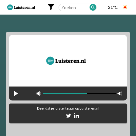
21°C
Landelijk
Regionaal
Alfabetisch
Muziekstijlen
90's Hits
Dance
Party
Pop
Rock
Deel dat je luistert naar
op Luisteren.nl