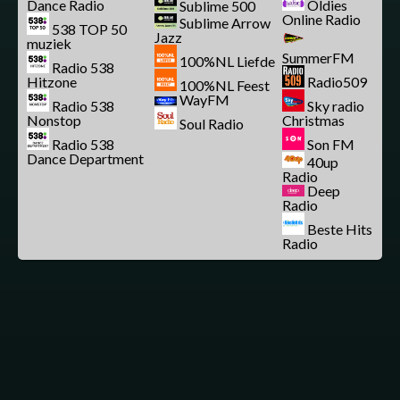
Dance Radio
Oldies
Sublime 500
Online Radio
Sublime Arrow
538 TOP 50
Jazz
muziek
SummerFM
100%NL Liefde
Radio 538
Hitzone
Radio509
100%NL Feest
WayFM
Radio 538
Sky radio
Nonstop
Christmas
Soul Radio
Radio 538
Son FM
Dance Department
40up
Radio
Deep
Radio
Beste Hits
Radio