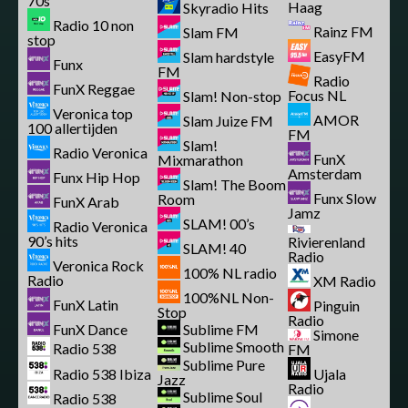
70s
Haag
Skyradio Hits
Radio 10 non
Rainz FM
Slam FM
stop
EasyFM
Slam hardstyle
Funx
FM
Radio
FunX Reggae
Focus NL
Slam! Non-stop
Veronica top
AMOR
Slam Juize FM
100 allertijden
FM
Slam!
Radio Veronica
FunX
Mixmarathon
Amsterdam
Funx Hip Hop
Slam! The Boom
Funx Slow
Room
FunX Arab
Jamz
SLAM! 00’s
Radio Veronica
90’s hits
Rivierenland
SLAM! 40
Radio
Veronica Rock
100% NL radio
Radio
XM Radio
100%NL Non-
FunX Latin
Pinguin
Stop
Radio
FunX Dance
Sublime FM
Simone
Sublime Smooth
Radio 538
FM
Sublime Pure
Radio 538 Ibiza
Ujala
Jazz
Radio
Sublime Soul
Radio 538