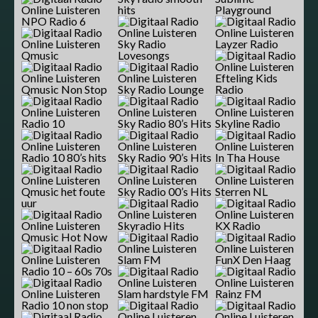
hits
Playground
NPO Radio 6
Sky Radio
Layzer Radio
Qmusic
Lovesongs
Efteling Kids
Qmusic Non Stop
Sky Radio Lounge
Radio
Radio 10
Sky Radio 80’s Hits
Skyline Radio
Radio 10 80’s hits
Sky Radio 90’s Hits
In Tha House
Qmusic het foute
Sky Radio 00’s Hits
Sterren NL
uur
Skyradio Hits
KX Radio
Qmusic Hot Now
Slam FM
FunX Den Haag
Radio 10 – 60s 70s
Slam hardstyle FM
Rainz FM
Radio 10 non stop