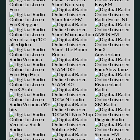
Slam! Non-stop
EasyFM
Funx
Slam Juize FM
Radio Focus NL
FunX Reggae
Slam! Mixmarathon
AMOR FM
Veronica top 100
allertijden
Slam! The Boom
FunX
Room
Amsterdam
Radio Veronica
SLAM! 00’s
Funx Slow Jamz
Funx Hip Hop
SLAM! 40
Rivierenland
FunX Arab
Radio
100% NL radio
Radio Veronica 90’s
XM Radio
hits
100%NL Non-Stop
Pinguin Radio
Veronica Rock
Radio
Sublime FM
Simone FM