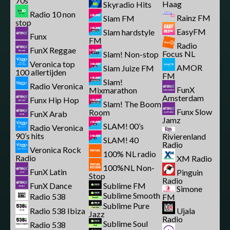
70s
Haag
Skyradio Hits
Radio 10 non
Rainz FM
Slam FM
stop
EasyFM
Slam hardstyle
Funx
FM
Radio
FunX Reggae
Focus NL
Slam! Non-stop
Veronica top
AMOR
Slam Juize FM
100 allertijden
FM
Slam!
Radio Veronica
FunX
Mixmarathon
Amsterdam
Funx Hip Hop
Slam! The Boom
Funx Slow
Room
FunX Arab
Jamz
SLAM! 00’s
Radio Veronica
90’s hits
Rivierenland
SLAM! 40
Radio
Veronica Rock
100% NL radio
Radio
XM Radio
100%NL Non-
FunX Latin
Pinguin
Stop
Radio
FunX Dance
Sublime FM
Simone
Sublime Smooth
Radio 538
FM
Sublime Pure
Radio 538 Ibiza
Ujala
Jazz
Radio
Sublime Soul
Radio 538