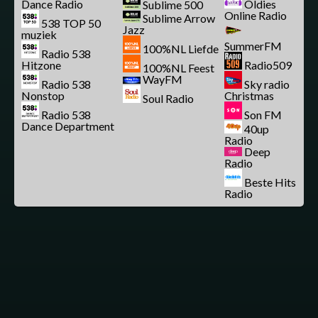
Dance Radio
Oldies
Sublime 500
Online Radio
Sublime Arrow
538 TOP 50
Jazz
muziek
SummerFM
100%NL Liefde
Radio 538
Hitzone
Radio509
100%NL Feest
WayFM
Radio 538
Sky radio
Nonstop
Christmas
Soul Radio
Radio 538
Son FM
Dance Department
40up
Radio
Deep
Radio
Beste Hits
Radio