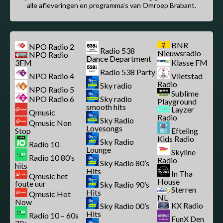
alle afleveringen en programma’s van Omroep Brabant.
BNR
NPO Radio 2
Radio 538
Nieuwsradio
NPO Radio
Dance Department
3FM
Klasse FM
Radio 538 Party
NPO Radio 4
Vlietstad
Radio
Sky radio
NPO Radio 5
Sublime
NPO Radio 6
Sky radio
Playground
smooth hits
Layzer
Qmusic
Radio
Sky Radio
Qmusic Non
Lovesongs
Stop
Efteling
Kids Radio
Sky Radio
Radio 10
Lounge
Skyline
Radio 10 80’s
Radio
Sky Radio 80’s
hits
Hits
In Tha
Qmusic het
House
foute uur
Sky Radio 90’s
Sterren
Hits
Qmusic Hot
NL
Now
KX Radio
Sky Radio 00’s
Hits
Radio 10 – 60s
FunX Den