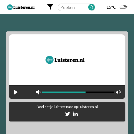
15°C
Landelijk
Regionaal
Alfabetisch
Muziekstijlen
90's Hits
Dance
Party
Pop
Rock
Deel dat je luistert naar
op Luisteren.nl