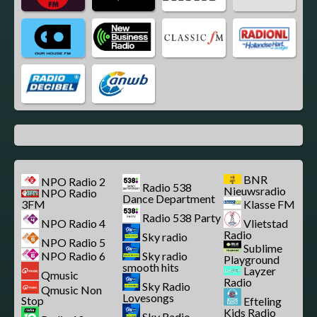
BNR
NPO Radio 2
Radio 538
Nieuwsradio
NPO Radio
Dance Department
3FM
Klasse FM
Radio 538 Party
NPO Radio 4
Vlietstad
Radio
Sky radio
NPO Radio 5
Sublime
NPO Radio 6
Sky radio
Playground
smooth hits
Layzer
Qmusic
Radio
Sky Radio
Qmusic Non
Lovesongs
Stop
Efteling
Kids Radio
Sky Radio