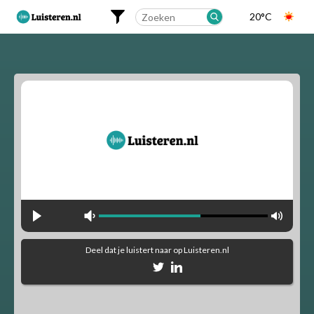
20°C
Landelijk
Regionaal
Alfabetisch
Muziekstijlen
90's Hits
Dance
Party
Pop
Rock
Deel dat je luistert naar
op Luisteren.nl