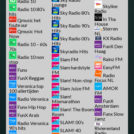
Radio 10
Lounge
Skyline
Radio 10 80’s
Radio
Sky Radio 80’s
hits
Hits
In Tha
Qmusic het
House
foute uur
Sky Radio 90’s
Sterren
Hits
Qmusic Hot
NL
Now
KX Radio
Sky Radio 00’s
Hits
Radio 10 – 60s
FunX Den
70s
Haag
Skyradio Hits
Radio 10 non
Rainz FM
Slam FM
stop
EasyFM
Slam hardstyle
Funx
FM
Radio
FunX Reggae
Focus NL
Slam! Non-stop
Veronica top
AMOR
Slam Juize FM
100 allertijden
FM
Slam!
Radio Veronica
FunX
Mixmarathon
Amsterdam
Funx Hip Hop
Slam! The Boom
Funx Slow
Room
FunX Arab
Jamz
SLAM! 00’s
Radio Veronica
90’s hits
Rivierenland
SLAM! 40
Radio