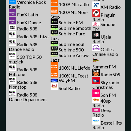
Veronica Rock
100% NL radio
Radio
XM Radio
100%NL Non-
FunX Latin
Pinguin
Stop
Radio
FunX Dance
Sublime FM
Simone
Sublime Smooth
Radio 538
FM
Sublime Pure
Radio 538 Ibiza
Ujala
Jazz
Radio
Sublime Soul
Radio 538
Dance Radio
Oldies
Sublime 500
Online Radio
Sublime Arrow
538 TOP 50
Jazz
muziek
SummerFM
100%NL Liefde
Radio 538
Hitzone
Radio509
100%NL Feest
WayFM
Radio 538
Sky radio
Nonstop
Christmas
Soul Radio
Radio 538
Son FM
Dance Department
40up
Radio
Deep
Radio
Beste Hits
Radio