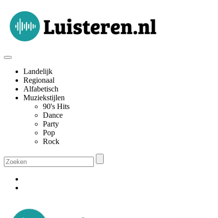
Landelijk
Regionaal
Alfabetisch
Muziekstijlen
90's Hits
Dance
Party
Pop
Rock