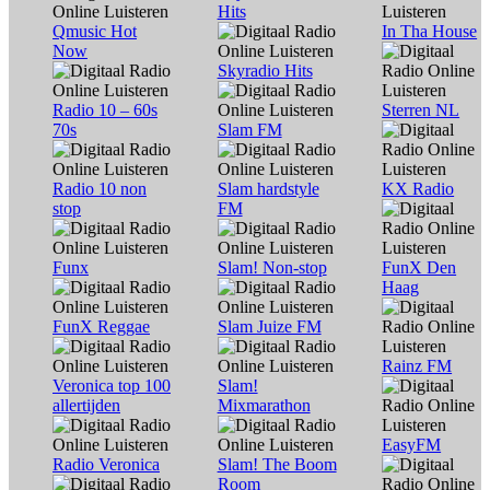
Hits
Qmusic Hot
In Tha House
Now
Skyradio Hits
Radio 10 – 60s
Sterren NL
70s
Slam FM
Radio 10 non
Slam hardstyle
KX Radio
stop
FM
Funx
Slam! Non-stop
FunX Den
Haag
FunX Reggae
Slam Juize FM
Rainz FM
Veronica top 100
Slam!
allertijden
Mixmarathon
EasyFM
Radio Veronica
Slam! The Boom
Room