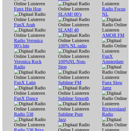
Funx Hip Hop
Radio Focus
SLAM! 00’s
NL
FunX Arab
SLAM! 40
AMOR FM
Radio Veronica
90’s hits
100% NL radio
FunX
Veronica Rock
100%NL Non-
Amsterdam
Radio
Stop
FunX Latin
Sublime FM
Funx Slow
Jamz
FunX Dance
Sublime Smooth
Rivierenland
Radio 538
Sublime Pure
Radio
Jazz
Radio 538 Ibiza