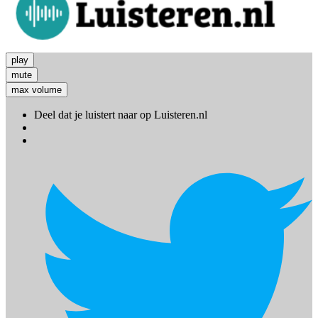
play
mute
max volume
Deel dat je luistert naar
op Luisteren.nl